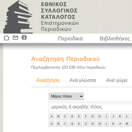
Περιοδικά
Βιβλιοθήκες
Αναζήτηση Περιοδικού
Περιλαμβάνονται
103.638
τίτλοι περιοδικών
Αναζήτηση
Ανά γλώσσα
Ανά χώρα
A
B
C
D
E
F
G
H
I
J
K
L
Α
Β
Γ
Δ
Ε
Ζ
Η
Θ
Ι
Κ
Λ
Μ