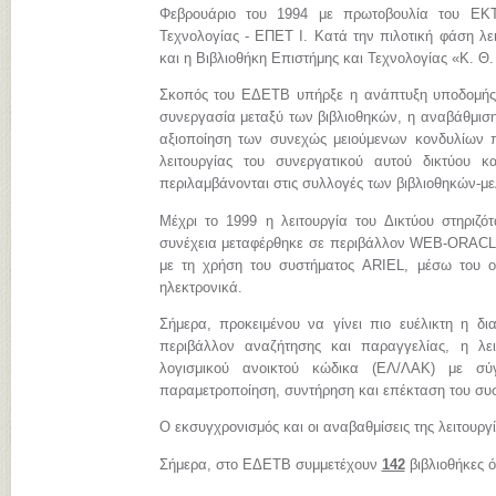
Φεβρουάριο του 1994 με πρωτοβουλία του ΕΚΤ
Τεχνολογίας - ΕΠΕΤ Ι. Κατά την πιλοτική φάση λει
και η Βιβλιοθήκη Επιστήμης και Τεχνολογίας «Κ. Θ
Σκοπός του ΕΔΕΤΒ υπήρξε η ανάπτυξη υποδομής, 
συνεργασία μεταξύ των βιβλιοθηκών, η αναβάθμιση
αξιοποίηση των συνεχώς μειούμενων κονδυλίων πο
λειτουργίας του συνεργατικού αυτού δικτύου 
περιλαμβάνονται στις συλλογές των βιβλιοθηκών-μ
Μέχρι το 1999 η λειτουργία του Δικτύου στηριζ
συνέχεια μεταφέρθηκε σε περιβάλλον WEB-ORACLE.
με τη χρήση του συστήματος ARIEL, μέσω του ο
ηλεκτρονικά.
Σήμερα, προκειμένου να γίνει πιο ευέλικτη η δι
περιβάλλον αναζήτησης και παραγγελίας, η λε
λογισμικού ανοικτού κώδικα (ΕΛ/ΛΑΚ) με σύγχ
παραμετροποίηση, συντήρηση και επέκταση του συ
Ο εκσυγχρονισμός και οι αναβαθμίσεις της λειτουργ
Σήμερα, στο ΕΔΕΤΒ συμμετέχουν
142
βιβλιοθήκες 