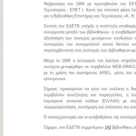
Φεβρουάριο του 1994 με πρωτοβουλία του ΕΚΤ
Τεχνολογίας - ΕΠΕΤ Ι. Κατά την πιλοτική φάση λει
και η Βιβλιοθήκη Επιστήμης και Τεχνολογίας «Κ. Θ
Σκοπός του ΕΔΕΤΒ υπήρξε η ανάπτυξη υποδομής, 
συνεργασία μεταξύ των βιβλιοθηκών, η αναβάθμιση
αξιοποίηση των συνεχώς μειούμενων κονδυλίων πο
λειτουργίας του συνεργατικού αυτού δικτύου 
περιλαμβάνονται στις συλλογές των βιβλιοθηκών-μ
Μέχρι το 1999 η λειτουργία του Δικτύου στηριζ
συνέχεια μεταφέρθηκε σε περιβάλλον WEB-ORACLE.
με τη χρήση του συστήματος ARIEL, μέσω του ο
ηλεκτρονικά.
Σήμερα, προκειμένου να γίνει πιο ευέλικτη η δι
περιβάλλον αναζήτησης και παραγγελίας, η λε
λογισμικού ανοικτού κώδικα (ΕΛ/ΛΑΚ) με σύγχ
παραμετροποίηση, συντήρηση και επέκταση του συ
Ο εκσυγχρονισμός και οι αναβαθμίσεις της λειτουργ
Σήμερα, στο ΕΔΕΤΒ συμμετέχουν
142
βιβλιοθήκες 