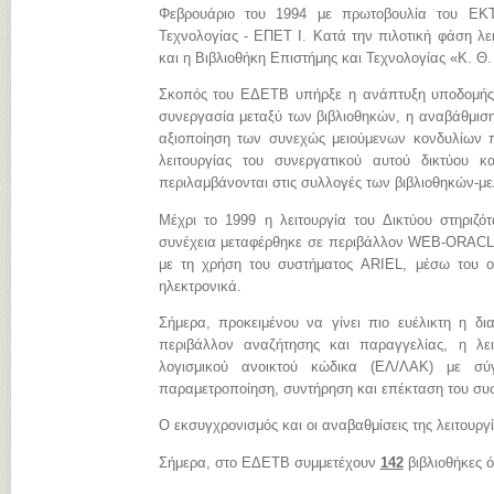
Φεβρουάριο του 1994 με πρωτοβουλία του ΕΚΤ
Τεχνολογίας - ΕΠΕΤ Ι. Κατά την πιλοτική φάση λει
και η Βιβλιοθήκη Επιστήμης και Τεχνολογίας «Κ. Θ
Σκοπός του ΕΔΕΤΒ υπήρξε η ανάπτυξη υποδομής, 
συνεργασία μεταξύ των βιβλιοθηκών, η αναβάθμιση
αξιοποίηση των συνεχώς μειούμενων κονδυλίων πο
λειτουργίας του συνεργατικού αυτού δικτύου 
περιλαμβάνονται στις συλλογές των βιβλιοθηκών-μ
Μέχρι το 1999 η λειτουργία του Δικτύου στηριζ
συνέχεια μεταφέρθηκε σε περιβάλλον WEB-ORACLE.
με τη χρήση του συστήματος ARIEL, μέσω του ο
ηλεκτρονικά.
Σήμερα, προκειμένου να γίνει πιο ευέλικτη η δι
περιβάλλον αναζήτησης και παραγγελίας, η λε
λογισμικού ανοικτού κώδικα (ΕΛ/ΛΑΚ) με σύγχ
παραμετροποίηση, συντήρηση και επέκταση του συ
Ο εκσυγχρονισμός και οι αναβαθμίσεις της λειτουργ
Σήμερα, στο ΕΔΕΤΒ συμμετέχουν
142
βιβλιοθήκες 