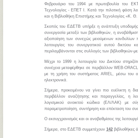
Φεβρουάριο του 1994 με πρωτοβουλία του ΕΚΤ
Τεχνολογίας - ΕΠΕΤ Ι. Κατά την πιλοτική φάση λει
και η Βιβλιοθήκη Επιστήμης και Τεχνολογίας «Κ. Θ
Σκοπός του ΕΔΕΤΒ υπήρξε η ανάπτυξη υποδομής, 
συνεργασία μεταξύ των βιβλιοθηκών, η αναβάθμιση
αξιοποίηση των συνεχώς μειούμενων κονδυλίων πο
λειτουργίας του συνεργατικού αυτού δικτύου 
περιλαμβάνονται στις συλλογές των βιβλιοθηκών-μ
Μέχρι το 1999 η λειτουργία του Δικτύου στηριζ
συνέχεια μεταφέρθηκε σε περιβάλλον WEB-ORACLE.
με τη χρήση του συστήματος ARIEL, μέσω του ο
ηλεκτρονικά.
Σήμερα, προκειμένου να γίνει πιο ευέλικτη η δι
περιβάλλον αναζήτησης και παραγγελίας, η λε
λογισμικού ανοικτού κώδικα (ΕΛ/ΛΑΚ) με σύγχ
παραμετροποίηση, συντήρηση και επέκταση του συ
Ο εκσυγχρονισμός και οι αναβαθμίσεις της λειτουργ
Σήμερα, στο ΕΔΕΤΒ συμμετέχουν
142
βιβλιοθήκες 