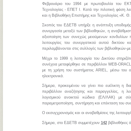
Φεβρουάριο του 1994 με πρωτοβουλία του ΕΚΤ
Τεχνολογίας - ΕΠΕΤ Ι. Κατά την πιλοτική φάση λει
και η Βιβλιοθήκη Επιστήμης και Τεχνολογίας «Κ. Θ
Σκοπός του ΕΔΕΤΒ υπήρξε η ανάπτυξη υποδομής, 
συνεργασία μεταξύ των βιβλιοθηκών, η αναβάθμιση
αξιοποίηση των συνεχώς μειούμενων κονδυλίων πο
λειτουργίας του συνεργατικού αυτού δικτύου 
περιλαμβάνονται στις συλλογές των βιβλιοθηκών-μ
Μέχρι το 1999 η λειτουργία του Δικτύου στηριζ
συνέχεια μεταφέρθηκε σε περιβάλλον WEB-ORACLE.
με τη χρήση του συστήματος ARIEL, μέσω του ο
ηλεκτρονικά.
Σήμερα, προκειμένου να γίνει πιο ευέλικτη η δι
περιβάλλον αναζήτησης και παραγγελίας, η λε
λογισμικού ανοικτού κώδικα (ΕΛ/ΛΑΚ) με σύγχ
παραμετροποίηση, συντήρηση και επέκταση του συ
Ο εκσυγχρονισμός και οι αναβαθμίσεις της λειτουργ
Σήμερα, στο ΕΔΕΤΒ συμμετέχουν
142
βιβλιοθήκες 