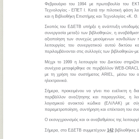
Φεβρουάριο του 1994 με πρωτοβουλία του ΕΚΤ
Τεχνολογίας - ΕΠΕΤ Ι. Κατά την πιλοτική φάση λει
και η Βιβλιοθήκη Επιστήμης και Τεχνολογίας «Κ. Θ
Σκοπός του ΕΔΕΤΒ υπήρξε η ανάπτυξη υποδομής, 
συνεργασία μεταξύ των βιβλιοθηκών, η αναβάθμιση
αξιοποίηση των συνεχώς μειούμενων κονδυλίων πο
λειτουργίας του συνεργατικού αυτού δικτύου 
περιλαμβάνονται στις συλλογές των βιβλιοθηκών-μ
Μέχρι το 1999 η λειτουργία του Δικτύου στηριζ
συνέχεια μεταφέρθηκε σε περιβάλλον WEB-ORACLE.
με τη χρήση του συστήματος ARIEL, μέσω του ο
ηλεκτρονικά.
Σήμερα, προκειμένου να γίνει πιο ευέλικτη η δι
περιβάλλον αναζήτησης και παραγγελίας, η λε
λογισμικού ανοικτού κώδικα (ΕΛ/ΛΑΚ) με σύγχ
παραμετροποίηση, συντήρηση και επέκταση του συ
Ο εκσυγχρονισμός και οι αναβαθμίσεις της λειτουργ
Σήμερα, στο ΕΔΕΤΒ συμμετέχουν
142
βιβλιοθήκες 