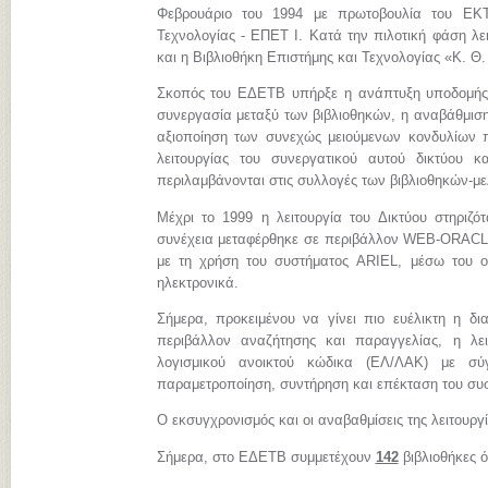
Φεβρουάριο του 1994 με πρωτοβουλία του ΕΚΤ
Τεχνολογίας - ΕΠΕΤ Ι. Κατά την πιλοτική φάση λει
και η Βιβλιοθήκη Επιστήμης και Τεχνολογίας «Κ. Θ
Σκοπός του ΕΔΕΤΒ υπήρξε η ανάπτυξη υποδομής, 
συνεργασία μεταξύ των βιβλιοθηκών, η αναβάθμιση
αξιοποίηση των συνεχώς μειούμενων κονδυλίων πο
λειτουργίας του συνεργατικού αυτού δικτύου 
περιλαμβάνονται στις συλλογές των βιβλιοθηκών-μ
Μέχρι το 1999 η λειτουργία του Δικτύου στηριζ
συνέχεια μεταφέρθηκε σε περιβάλλον WEB-ORACLE.
με τη χρήση του συστήματος ARIEL, μέσω του ο
ηλεκτρονικά.
Σήμερα, προκειμένου να γίνει πιο ευέλικτη η δι
περιβάλλον αναζήτησης και παραγγελίας, η λε
λογισμικού ανοικτού κώδικα (ΕΛ/ΛΑΚ) με σύγχ
παραμετροποίηση, συντήρηση και επέκταση του συ
Ο εκσυγχρονισμός και οι αναβαθμίσεις της λειτουργ
Σήμερα, στο ΕΔΕΤΒ συμμετέχουν
142
βιβλιοθήκες 