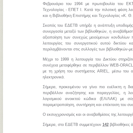
Φεβρουάριο του 1994 με πρωτοβουλία του ΕΚΤ
Τεχνολογίας - ΕΠΕΤ Ι. Κατά την πιλοτική φάση λει
και η Βιβλιοθήκη Επιστήμης και Τεχνολογίας «Κ. Θ
Σκοπός του ΕΔΕΤΒ υπήρξε η ανάπτυξη υποδομής, 
συνεργασία μεταξύ των βιβλιοθηκών, η αναβάθμιση
αξιοποίηση των συνεχώς μειούμενων κονδυλίων πο
λειτουργίας του συνεργατικού αυτού δικτύου 
περιλαμβάνονται στις συλλογές των βιβλιοθηκών-μ
Μέχρι το 1999 η λειτουργία του Δικτύου στηριζ
συνέχεια μεταφέρθηκε σε περιβάλλον WEB-ORACLE.
με τη χρήση του συστήματος ARIEL, μέσω του ο
ηλεκτρονικά.
Σήμερα, προκειμένου να γίνει πιο ευέλικτη η δι
περιβάλλον αναζήτησης και παραγγελίας, η λε
λογισμικού ανοικτού κώδικα (ΕΛ/ΛΑΚ) με σύγχ
παραμετροποίηση, συντήρηση και επέκταση του συ
Ο εκσυγχρονισμός και οι αναβαθμίσεις της λειτουργ
Σήμερα, στο ΕΔΕΤΒ συμμετέχουν
142
βιβλιοθήκες 