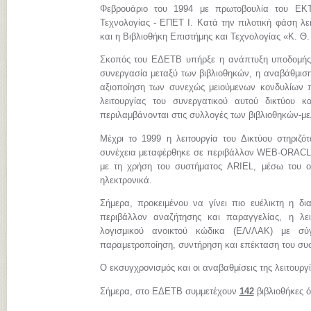
Φεβρουάριο του 1994 με πρωτοβουλία του ΕΚΤ
Τεχνολογίας - ΕΠΕΤ Ι. Κατά την πιλοτική φάση λει
και η Βιβλιοθήκη Επιστήμης και Τεχνολογίας «Κ. Θ
Σκοπός του ΕΔΕΤΒ υπήρξε η ανάπτυξη υποδομής, 
συνεργασία μεταξύ των βιβλιοθηκών, η αναβάθμιση
αξιοποίηση των συνεχώς μειούμενων κονδυλίων πο
λειτουργίας του συνεργατικού αυτού δικτύου 
περιλαμβάνονται στις συλλογές των βιβλιοθηκών-μ
Μέχρι το 1999 η λειτουργία του Δικτύου στηριζ
συνέχεια μεταφέρθηκε σε περιβάλλον WEB-ORACLE.
με τη χρήση του συστήματος ARIEL, μέσω του ο
ηλεκτρονικά.
Σήμερα, προκειμένου να γίνει πιο ευέλικτη η δι
περιβάλλον αναζήτησης και παραγγελίας, η λε
λογισμικού ανοικτού κώδικα (ΕΛ/ΛΑΚ) με σύγχ
παραμετροποίηση, συντήρηση και επέκταση του συ
Ο εκσυγχρονισμός και οι αναβαθμίσεις της λειτουργ
Σήμερα, στο ΕΔΕΤΒ συμμετέχουν
142
βιβλιοθήκες 