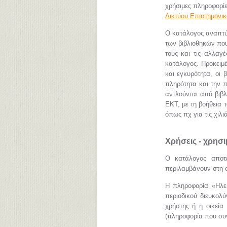
χρήσιμες πληροφορίε
Δικτύου Επιστημονι
Ο κατάλογος αναπτύ
των βιβλιοθηκών που
τους και τις αλλαγ
κατάλογος. Προκειμέ
και εγκυρότητα, οι 
πληρότητα και την 
αντλούνται από βιβ
ΕΚΤ, με τη βοήθεια 
όπως πχ για τις χι
Χρήσεις - χρησ
Ο κατάλογος αποτε
περιλαμβάνουν στη σ
Η πληροφορία «Hλεκ
περιοδικού διευκολ
χρήστης ή η οικεία 
(πληροφορία που συν