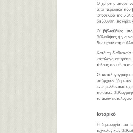
Ο χρήστης μπορεί ν
από περιοδικά που β
ιστοσελίδα της βιβλ
διεύθυνση, τις ώρες 
Οι βιβλιοθήκες μπ
βιβλιοθήκες ή για ν
δεν έχουν στη συλλογ
Κατά τη διαδικασία
κατάλογο επιτρέπει
τίτλους που είναι αν
Οι καταλογογράφοι 
υπάρχουν ήδη στον κ
ενώ μελλοντικά σχεδ
ποιοτικές βιβλιογρ
τοπικών καταλόγων 
Ιστορικό
Η δημιουργία του Ε
τεχνολογικών βιβλιο