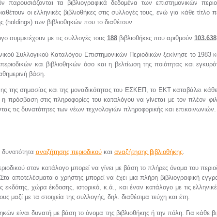
ν παρουσιάζονται τα βιβλιογραφικά δεδομένα των επιστημονικών περι
αθέτουν οι ελληνικές βιβλιοθήκες στις συλλογές τους, ενώ για κάθε τίτλο π
ς (holdings) των βιβλιοθηκών που το διαθέτουν.
γο συμμετέχουν με τις συλλογές τους
188
βιβλιοθήκες που αριθμούν
103.638
νικού Συλλογικού Καταλόγου Επιστημονικών Περιοδικών ξεκίνησε το 1983 
 περιοδικών και βιβλιοθηκών όσο και η βελτίωση της ποιότητας και εγκυ
καθημερινή βάση.
ης της σημασίας και της μοναδικότητας του ΕΣΚΕΠ, το ΕΚΤ καταβάλει κάθ
 η πρόσβαση στις πληροφορίες του καταλόγου να γίνεται με τον πλέον φιλ
ας τις δυνατότητες των νέων τεχνολογιών πληροφορικής και επικοινωνιών.
η δυνατότητα
αναζήτησης περιοδικού
και
αναζήτησης βιβλιοθήκης
.
ριοδικού στον κατάλογο μπορεί να γίνει με βάση το πλήρες όνομα του περιοδ
. Στα αποτελέσματα ο χρήστης μπορεί να έχει μια πλήρη βιβλιογραφική εγγρα
 εκδότης, χώρα έκδοσης, ιστορικό, κ.ά., και έναν κατάλογο με τις ελληνικέ
υς μαζί με τα στοιχεία της συλλογής, δηλ. διαθέσιμα τεύχη και έτη.
ηκών είναι δυνατή με βάση το όνομα της βιβλιοθήκης ή την πόλη. Για κάθε β