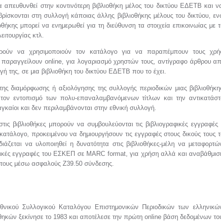
α απευθυνθεί στην κοντινότερη βιβλιοθήκη μέλος του δικτύου ΕΔΕΤΒ και ν
ρίσκονται στη συλλογή κάποιας άλλης βιβλιοθήκης μέλους του δικτύου, ε
ιοθήκης μπορεί να ενημερωθεί για τη διεύθυνση τα στοιχεία επικοινωίας με 
λειτουργίας κτλ.
ορούν να χρησιμοποιούν τον κατάλογο για να παραπέμπουν τους χρή
α παραγγείλουν online, για λογαριασμό χρηστών τους, αντίγραφο άρθρου α
ή της, σε μια βιβλιοθήκη του δικτύου ΕΔΕΤΒ που το έχει.
 της διαμόρφωσης ή αξιολόγησης της συλλογής περιοδικών μιας βιβλιοθήκη
 τον εντοπισμό των πολυ-επαναλαμβανόμενων τίτλων και την αντικατάσ
αγκαίοι και δεν περιλαμβάνονται στην εθνική συλλογή.
στις βιβλιοθήκες μπορούν να συμβουλεύονται τις βιβλιογραφικές εγγραφές
ατάλογο, προκειμένου να δημιουργήσουν τις εγγραφές στους δικούς τους 
ιάζεται να υλοποιηθεί η δυνατότητα στις βιβλιοθήκες-μέλη να μεταφορτώ
αφικές εγγραφές του ΕΣΚΕΠ σε MARC format, για χρήση αλλά και αναβάθμι
τους μέσω ασφαλούς Z39.50 σύνδεσης.
θνικού Συλλογικού Καταλόγου Επιστημονικών Περιοδικών των ελληνικώ
θηκών ξεκίνησε το 1983 και αποτέλεσε την πρώτη online βάση δεδομένων το