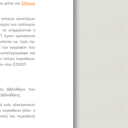
ναι μέλος του
Εθνικού
ν τοπικών καταλόγων
τοιχεία των συλλογών
ε να ενημερώνεται ο
Π, έχουν ομοιογένεια
ογούνται ως προς την
τά των εγγραφών που
 καταλογογράφοι του
» τίτλους περιοδικών
καν στον ΕΣΚΕΠ.
ις βιβλιοθήκες που
βιβλιοθήκης.
ή ενός ηλεκτρονικού
 περιοδικού (όταν ο
ents) του περιοδικού