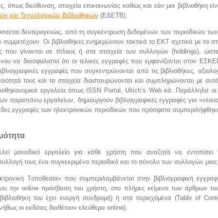
ς, όπως διεύθυνση, στοιχεία επικοινωνίας καθώς και εάν μια βιβλιοθήκη εί
κών και Τεχνολογικών Βιβλιοθηκών
(ΕΔΕΤΒ).
σσεται δευτερογενώς, από τη συγκέντρωση δεδομένων των περιοδικών τω
 συμμετέχουν. Οι βιβλιοθήκες ενημερώνουν τακτικά το ΕΚΤ σχετικά με τα σ
ές που γίνονται σε τίτλους ή στα στοιχεία των συλλογών (holdings), ώστ
νου να διασφαλιστεί ότι οι τελικές εγγραφές που εμφανίζονται στον ΕΣΚΕ
βιβλιογραφικές εγγραφές που συγκεντρώνονται από τις βιβλιοθήκες, αξιολ
ποιότητά τους και τα στοιχεία διασταυρώνονται και συμπληρώνονται με αυ
λιοθηκονομικά εργαλεία όπως ISSN Portal, Ulrich’s Web κά. Παράλληλα οι
των παραπάνω εργαλείων, δημιουργούν βιβλιογραφικές εγγραφές για «νέους
λιάδες εγγραφές των ηλεκτρονικών περιοδικών που πρόσφατα συμπεριλήφθη
ιμότητα
λεί μοναδικό εργαλείο για κάθε χρήστη που αναζητά να εντοπίσει τ
υλλογή τους ένα συγκεκριμένο περιοδικό και το σύνολο των συλλογών μιας 
τρονική Tοποθεσία» που συμπεριλαμβάνεται στην βιβλιογραφική εγγραφ
ύνει την online πρόσβαση του χρήστη, στο πλήρες κείμενο των άρθρων του
βιβλιοθήκη του έχει ενεργή συνδρομή) ή στα περιεχόμενα (Table of Cont
ήθως οι εκδότες διαθέτουν ελεύθερα online).