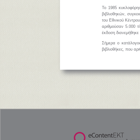
Το 1985 κυκλοφόρησ
βιβλιοθηκών, συγκεκ
του Εθνικού Κέντρο
αριθμούσαν 5.000 τ
έκδοση διανεμήθηκε 
Σήμερα ο κατάλογος
βιβλιοθήκες, που αρ