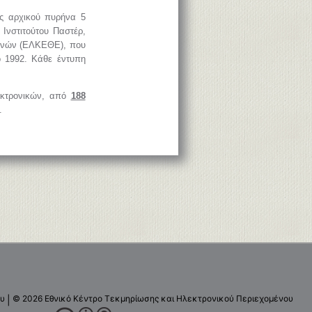
ός αρχικού πυρήνα 5
 Ινστιτούτου Παστέρ,
ευνών (ΕΛΚΕΘΕ), που
ο 1992. Κάθε έντυπη
λεκτρονικών, από
188
.