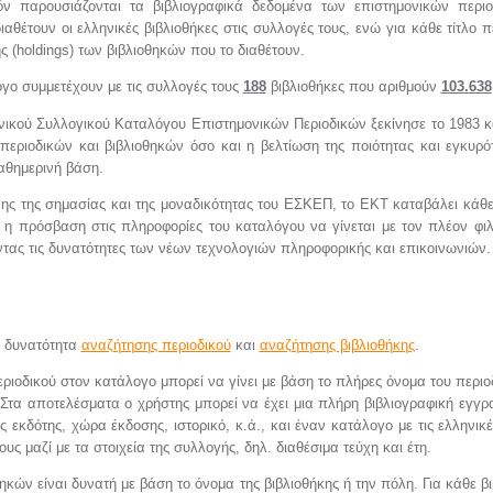
ν παρουσιάζονται τα βιβλιογραφικά δεδομένα των επιστημονικών περι
αθέτουν οι ελληνικές βιβλιοθήκες στις συλλογές τους, ενώ για κάθε τίτλο π
ς (holdings) των βιβλιοθηκών που το διαθέτουν.
γο συμμετέχουν με τις συλλογές τους
188
βιβλιοθήκες που αριθμούν
103.638
νικού Συλλογικού Καταλόγου Επιστημονικών Περιοδικών ξεκίνησε το 1983 
 περιοδικών και βιβλιοθηκών όσο και η βελτίωση της ποιότητας και εγκυ
καθημερινή βάση.
ης της σημασίας και της μοναδικότητας του ΕΣΚΕΠ, το ΕΚΤ καταβάλει κάθ
 η πρόσβαση στις πληροφορίες του καταλόγου να γίνεται με τον πλέον φιλ
ας τις δυνατότητες των νέων τεχνολογιών πληροφορικής και επικοινωνιών.
η δυνατότητα
αναζήτησης περιοδικού
και
αναζήτησης βιβλιοθήκης
.
ριοδικού στον κατάλογο μπορεί να γίνει με βάση το πλήρες όνομα του περιοδ
. Στα αποτελέσματα ο χρήστης μπορεί να έχει μια πλήρη βιβλιογραφική εγγρα
 εκδότης, χώρα έκδοσης, ιστορικό, κ.ά., και έναν κατάλογο με τις ελληνικέ
υς μαζί με τα στοιχεία της συλλογής, δηλ. διαθέσιμα τεύχη και έτη.
ηκών είναι δυνατή με βάση το όνομα της βιβλιοθήκης ή την πόλη. Για κάθε β