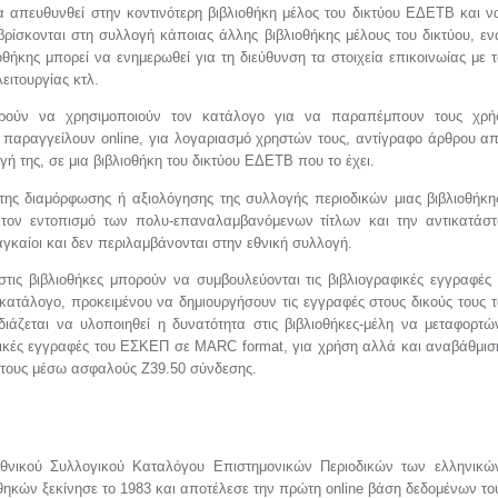
α απευθυνθεί στην κοντινότερη βιβλιοθήκη μέλος του δικτύου ΕΔΕΤΒ και ν
ρίσκονται στη συλλογή κάποιας άλλης βιβλιοθήκης μέλους του δικτύου, ε
ιοθήκης μπορεί να ενημερωθεί για τη διεύθυνση τα στοιχεία επικοινωίας με 
λειτουργίας κτλ.
ορούν να χρησιμοποιούν τον κατάλογο για να παραπέμπουν τους χρή
α παραγγείλουν online, για λογαριασμό χρηστών τους, αντίγραφο άρθρου α
ή της, σε μια βιβλιοθήκη του δικτύου ΕΔΕΤΒ που το έχει.
 της διαμόρφωσης ή αξιολόγησης της συλλογής περιοδικών μιας βιβλιοθήκη
 τον εντοπισμό των πολυ-επαναλαμβανόμενων τίτλων και την αντικατάσ
αγκαίοι και δεν περιλαμβάνονται στην εθνική συλλογή.
στις βιβλιοθήκες μπορούν να συμβουλεύονται τις βιβλιογραφικές εγγραφές
ατάλογο, προκειμένου να δημιουργήσουν τις εγγραφές στους δικούς τους 
ιάζεται να υλοποιηθεί η δυνατότητα στις βιβλιοθήκες-μέλη να μεταφορτώ
αφικές εγγραφές του ΕΣΚΕΠ σε MARC format, για χρήση αλλά και αναβάθμι
τους μέσω ασφαλούς Z39.50 σύνδεσης.
θνικού Συλλογικού Καταλόγου Επιστημονικών Περιοδικών των ελληνικώ
θηκών ξεκίνησε το 1983 και αποτέλεσε την πρώτη online βάση δεδομένων το