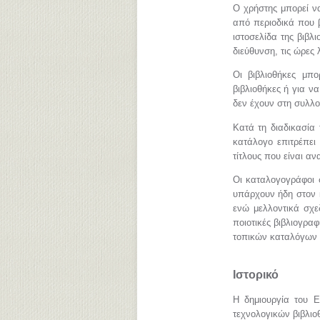
Ο χρήστης μπορεί ν
από περιοδικά που β
ιστοσελίδα της βιβλ
διεύθυνση, τις ώρες 
Οι βιβλιοθήκες μπ
βιβλιοθήκες ή για ν
δεν έχουν στη συλλογ
Κατά τη διαδικασία
κατάλογο επιτρέπει
τίτλους που είναι αν
Οι καταλογογράφοι 
υπάρχουν ήδη στον κ
ενώ μελλοντικά σχεδ
ποιοτικές βιβλιογρ
τοπικών καταλόγων 
Ιστορικό
Η δημιουργία του Ε
τεχνολογικών βιβλιο