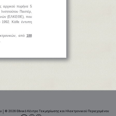
ός αρχικού πυρήνα 5
 Ινστιτούτου Παστέρ,
ευνών (ΕΛΚΕΘΕ), που
ο 1992. Κάθε έντυπη
λεκτρονικών, από
188
.