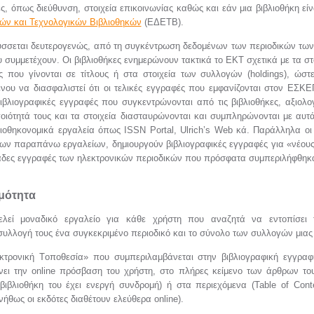
ς, όπως διεύθυνση, στοιχεία επικοινωνίας καθώς και εάν μια βιβλιοθήκη εί
κών και Τεχνολογικών Βιβλιοθηκών
(ΕΔΕΤΒ).
σσεται δευτερογενώς, από τη συγκέντρωση δεδομένων των περιοδικών τω
 συμμετέχουν. Οι βιβλιοθήκες ενημερώνουν τακτικά το ΕΚΤ σχετικά με τα σ
ές που γίνονται σε τίτλους ή στα στοιχεία των συλλογών (holdings), ώστ
νου να διασφαλιστεί ότι οι τελικές εγγραφές που εμφανίζονται στον ΕΣΚΕ
βιβλιογραφικές εγγραφές που συγκεντρώνονται από τις βιβλιοθήκες, αξιολ
ποιότητά τους και τα στοιχεία διασταυρώνονται και συμπληρώνονται με αυ
λιοθηκονομικά εργαλεία όπως ISSN Portal, Ulrich’s Web κά. Παράλληλα οι
των παραπάνω εργαλείων, δημιουργούν βιβλιογραφικές εγγραφές για «νέους
λιάδες εγγραφές των ηλεκτρονικών περιοδικών που πρόσφατα συμπεριλήφθη
ιμότητα
λεί μοναδικό εργαλείο για κάθε χρήστη που αναζητά να εντοπίσει τ
υλλογή τους ένα συγκεκριμένο περιοδικό και το σύνολο των συλλογών μιας 
τρονική Tοποθεσία» που συμπεριλαμβάνεται στην βιβλιογραφική εγγραφ
ύνει την online πρόσβαση του χρήστη, στο πλήρες κείμενο των άρθρων του
βιβλιοθήκη του έχει ενεργή συνδρομή) ή στα περιεχόμενα (Table of Cont
ήθως οι εκδότες διαθέτουν ελεύθερα online).