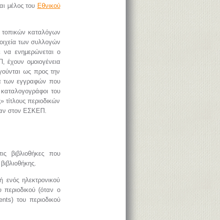
ναι μέλος του
Εθνικού
ν τοπικών καταλόγων
τοιχεία των συλλογών
ε να ενημερώνεται ο
Π, έχουν ομοιογένεια
ογούνται ως προς την
τά των εγγραφών που
 καταλογογράφοι του
» τίτλους περιοδικών
καν στον ΕΣΚΕΠ.
ις βιβλιοθήκες που
βιβλιοθήκης.
ή ενός ηλεκτρονικού
 περιοδικού (όταν ο
ents) του περιοδικού