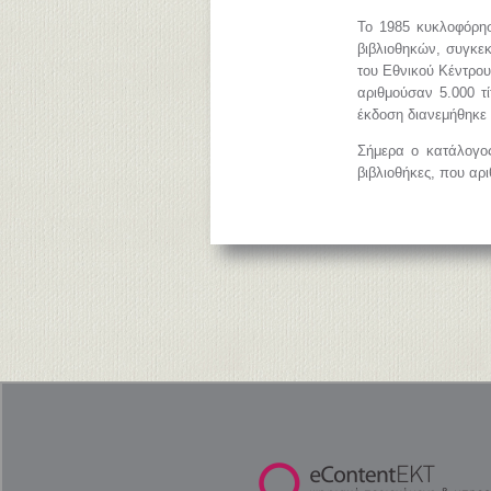
Το 1985 κυκλοφόρησ
βιβλιοθηκών, συγκεκ
του Εθνικού Κέντρο
αριθμούσαν 5.000 τ
έκδοση διανεμήθηκε 
Σήμερα ο κατάλογος
βιβλιοθήκες, που αρ