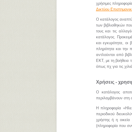
χρήσιμες πληροφορίε
Δικτύου Επιστημονι
Ο κατάλογος αναπτύ
των βιβλιοθηκών που
τους και τις αλλαγ
κατάλογος. Προκειμέ
και εγκυρότητα, οι 
πληρότητα και την 
αντλούνται από βιβ
ΕΚΤ, με τη βοήθεια 
όπως πχ για τις χι
Χρήσεις - χρησ
Ο κατάλογος αποτε
περιλαμβάνουν στη σ
Η πληροφορία «Hλεκ
περιοδικού διευκολ
χρήστης ή η οικεία 
(πληροφορία που συν