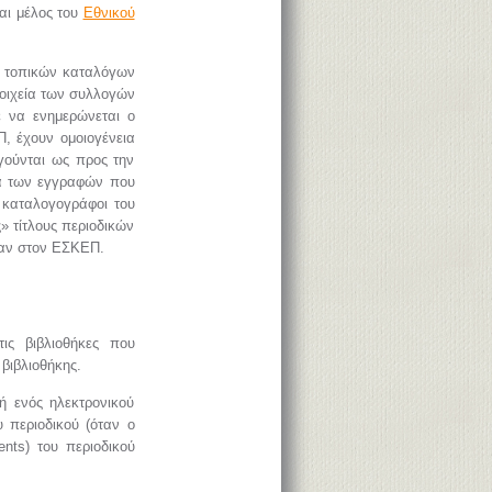
ναι μέλος του
Εθνικού
ν τοπικών καταλόγων
τοιχεία των συλλογών
ε να ενημερώνεται ο
Π, έχουν ομοιογένεια
ογούνται ως προς την
τά των εγγραφών που
 καταλογογράφοι του
» τίτλους περιοδικών
καν στον ΕΣΚΕΠ.
ις βιβλιοθήκες που
βιβλιοθήκης.
ή ενός ηλεκτρονικού
 περιοδικού (όταν ο
ents) του περιοδικού