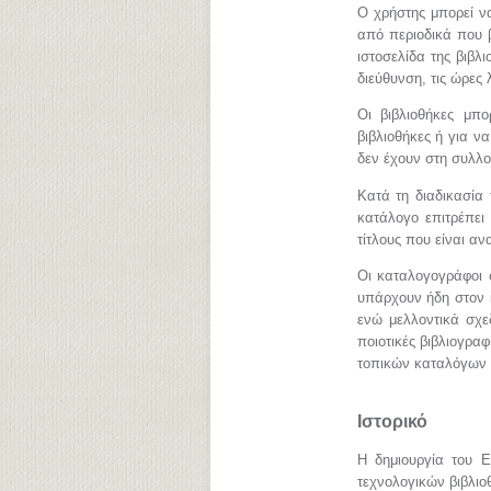
Ο χρήστης μπορεί ν
από περιοδικά που β
ιστοσελίδα της βιβλ
διεύθυνση, τις ώρες 
Οι βιβλιοθήκες μπ
βιβλιοθήκες ή για ν
δεν έχουν στη συλλογ
Κατά τη διαδικασία
κατάλογο επιτρέπει
τίτλους που είναι αν
Οι καταλογογράφοι 
υπάρχουν ήδη στον κ
ενώ μελλοντικά σχεδ
ποιοτικές βιβλιογρ
τοπικών καταλόγων 
Ιστορικό
Η δημιουργία του Ε
τεχνολογικών βιβλιο