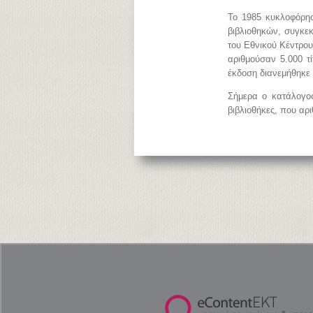
Το 1985 κυκλοφόρησ
βιβλιοθηκών, συγκεκ
του Εθνικού Κέντρο
αριθμούσαν 5.000 τ
έκδοση διανεμήθηκε 
Σήμερα ο κατάλογος
βιβλιοθήκες, που αρ