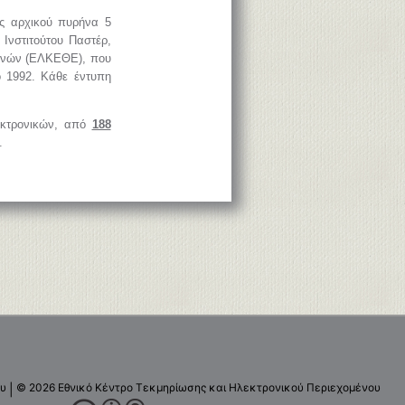
ός αρχικού πυρήνα 5
 Ινστιτούτου Παστέρ,
ευνών (ΕΛΚΕΘΕ), που
ο 1992. Κάθε έντυπη
λεκτρονικών, από
188
.