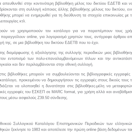
α απευθυνθεί στην κοντινότερη βιβλιοθήκη μέλος του δικτύου ΕΔΕΤΒ και ν
ρίσκονται στη συλλογή κάποιας άλλης βιβλιοθήκης μέλους του δικτύου, ε
ιοθήκης μπορεί να ενημερωθεί για τη διεύθυνση τα στοιχεία επικοινωίας με 
λειτουργίας κτλ.
ορούν να χρησιμοποιούν τον κατάλογο για να παραπέμπουν τους χρή
α παραγγείλουν online, για λογαριασμό χρηστών τους, αντίγραφο άρθρου α
ή της, σε μια βιβλιοθήκη του δικτύου ΕΔΕΤΒ που το έχει.
 της διαμόρφωσης ή αξιολόγησης της συλλογής περιοδικών μιας βιβλιοθήκη
 τον εντοπισμό των πολυ-επαναλαμβανόμενων τίτλων και την αντικατάσ
αγκαίοι και δεν περιλαμβάνονται στην εθνική συλλογή.
στις βιβλιοθήκες μπορούν να συμβουλεύονται τις βιβλιογραφικές εγγραφές
ατάλογο, προκειμένου να δημιουργήσουν τις εγγραφές στους δικούς τους 
ιάζεται να υλοποιηθεί η δυνατότητα στις βιβλιοθήκες-μέλη να μεταφορτώ
αφικές εγγραφές του ΕΣΚΕΠ σε MARC format, για χρήση αλλά και αναβάθμι
τους μέσω ασφαλούς Z39.50 σύνδεσης.
θνικού Συλλογικού Καταλόγου Επιστημονικών Περιοδικών των ελληνικώ
θηκών ξεκίνησε το 1983 και αποτέλεσε την πρώτη online βάση δεδομένων το