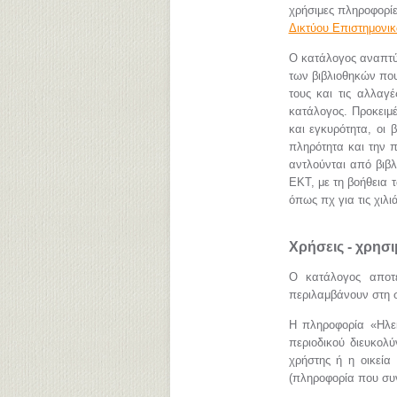
χρήσιμες πληροφορίε
Δικτύου Επιστημονι
Ο κατάλογος αναπτύ
των βιβλιοθηκών που
τους και τις αλλαγ
κατάλογος. Προκειμέ
και εγκυρότητα, οι 
πληρότητα και την 
αντλούνται από βιβ
ΕΚΤ, με τη βοήθεια 
όπως πχ για τις χι
Χρήσεις - χρησ
Ο κατάλογος αποτε
περιλαμβάνουν στη σ
Η πληροφορία «Hλεκ
περιοδικού διευκολ
χρήστης ή η οικεία 
(πληροφορία που συν