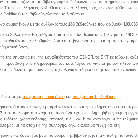
ν παρουσιάζονται τα βιβλιογραφικά δεδομένα των επιστημονικών περι
αθέτουν οι ελληνικές βιβλιοθήκες στις συλλογές τους, ενώ για κάθε τίτλο π
ς (holdings) των βιβλιοθηκών που το διαθέτουν.
γο συμμετέχουν με τις συλλογές τους
188
βιβλιοθήκες που αριθμούν
103.638
νικού Συλλογικού Καταλόγου Επιστημονικών Περιοδικών ξεκίνησε το 1983 
 περιοδικών και βιβλιοθηκών όσο και η βελτίωση της ποιότητας και εγκυ
καθημερινή βάση.
ης της σημασίας και της μοναδικότητας του ΕΣΚΕΠ, το ΕΚΤ καταβάλει κάθ
 η πρόσβαση στις πληροφορίες του καταλόγου να γίνεται με τον πλέον φιλ
ας τις δυνατότητες των νέων τεχνολογιών πληροφορικής και επικοινωνιών.
η δυνατότητα
αναζήτησης περιοδικού
και
αναζήτησης βιβλιοθήκης
.
ριοδικού στον κατάλογο μπορεί να γίνει με βάση το πλήρες όνομα του περιοδ
. Στα αποτελέσματα ο χρήστης μπορεί να έχει μια πλήρη βιβλιογραφική εγγρα
 εκδότης, χώρα έκδοσης, ιστορικό, κ.ά., και έναν κατάλογο με τις ελληνικέ
υς μαζί με τα στοιχεία της συλλογής, δηλ. διαθέσιμα τεύχη και έτη.
ηκών είναι δυνατή με βάση το όνομα της βιβλιοθήκης ή την πόλη. Για κάθε β