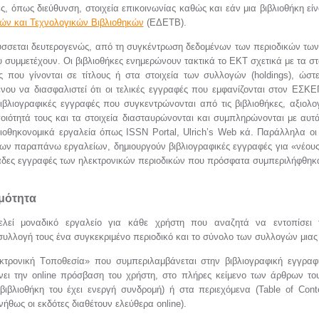
ς, όπως διεύθυνση, στοιχεία επικοινωνίας καθώς και εάν μια βιβλιοθήκη εί
κών και Τεχνολογικών Βιβλιοθηκών
(ΕΔΕΤΒ).
σσεται δευτερογενώς, από τη συγκέντρωση δεδομένων των περιοδικών τω
 συμμετέχουν. Οι βιβλιοθήκες ενημερώνουν τακτικά το ΕΚΤ σχετικά με τα σ
ές που γίνονται σε τίτλους ή στα στοιχεία των συλλογών (holdings), ώστ
νου να διασφαλιστεί ότι οι τελικές εγγραφές που εμφανίζονται στον ΕΣΚΕ
βιβλιογραφικές εγγραφές που συγκεντρώνονται από τις βιβλιοθήκες, αξιολ
ποιότητά τους και τα στοιχεία διασταυρώνονται και συμπληρώνονται με αυ
λιοθηκονομικά εργαλεία όπως ISSN Portal, Ulrich’s Web κά. Παράλληλα οι
των παραπάνω εργαλείων, δημιουργούν βιβλιογραφικές εγγραφές για «νέους
λιάδες εγγραφές των ηλεκτρονικών περιοδικών που πρόσφατα συμπεριλήφθη
ιμότητα
λεί μοναδικό εργαλείο για κάθε χρήστη που αναζητά να εντοπίσει τ
υλλογή τους ένα συγκεκριμένο περιοδικό και το σύνολο των συλλογών μιας 
τρονική Tοποθεσία» που συμπεριλαμβάνεται στην βιβλιογραφική εγγραφ
ύνει την online πρόσβαση του χρήστη, στο πλήρες κείμενο των άρθρων του
βιβλιοθήκη του έχει ενεργή συνδρομή) ή στα περιεχόμενα (Table of Cont
ήθως οι εκδότες διαθέτουν ελεύθερα online).