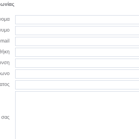
νωνίας
νομα
νυμο
mail
θήκη
υνση
φωνο
ατος
 σας