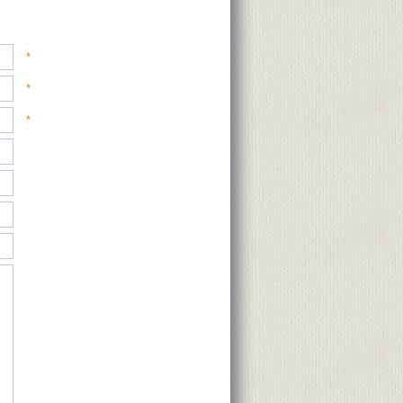
*
*
*