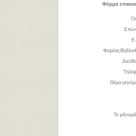
Φόρμα επικοι
Ό
Επώ
E-
Φορέας/Βιβλιο
Διεύθ
Τηλέ
Θέμα μηνύμ
Το μήνυμά