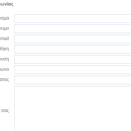
νωνίας
νομα
νυμο
mail
θήκη
υνση
φωνο
ατος
 σας