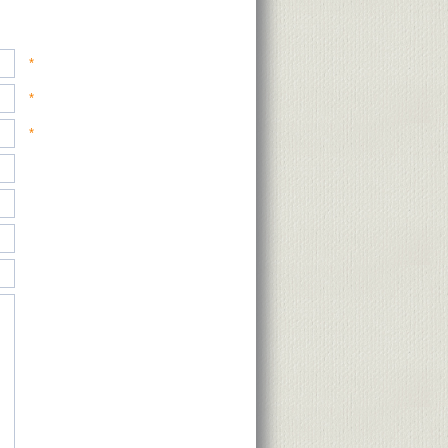
*
*
*