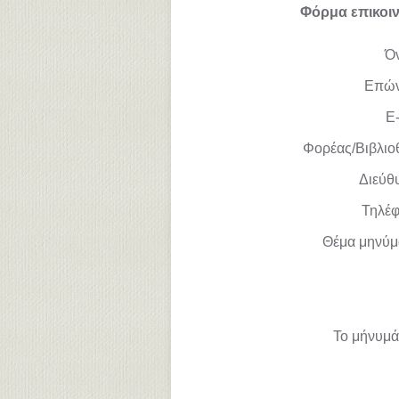
Φόρμα επικοι
Ό
Επώ
E-
Φορέας/Βιβλιο
Διεύθ
Τηλέ
Θέμα μηνύμ
Το μήνυμά