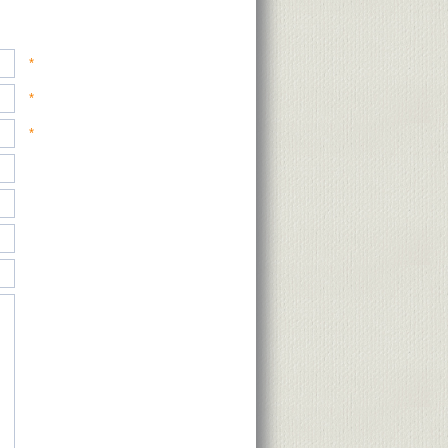
*
*
*