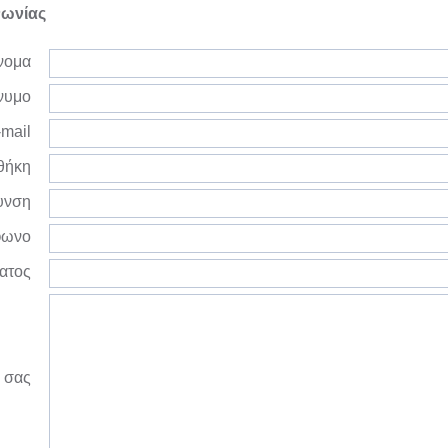
νωνίας
νομα
νυμο
mail
θήκη
υνση
φωνο
ατος
 σας