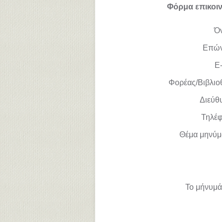
Φόρμα επικοι
Ό
Επώ
E-
Φορέας/Βιβλιο
Διεύθ
Τηλέ
Θέμα μηνύμ
Το μήνυμά