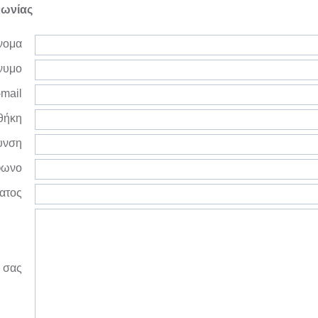
νωνίας
νομα
νυμο
mail
θήκη
υνση
φωνο
ατος
 σας