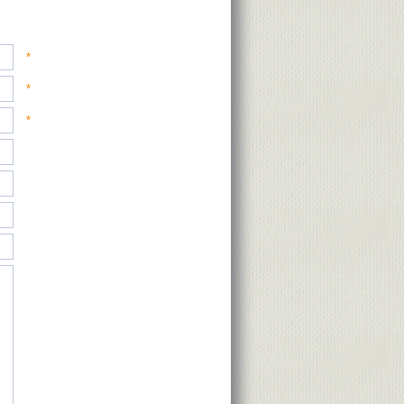
*
*
*