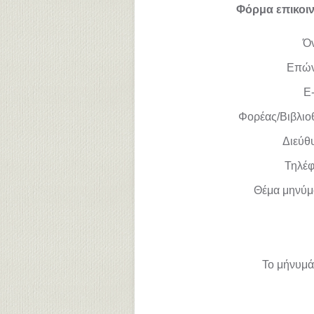
Φόρμα επικοι
Ό
Επώ
E-
Φορέας/Βιβλιο
Διεύθ
Τηλέ
Θέμα μηνύμ
Το μήνυμά