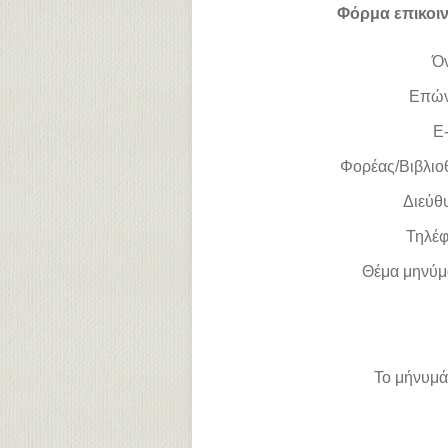
Φόρμα επικοι
Ό
Επώ
E-
Φορέας/Βιβλιο
Διεύθ
Τηλέ
Θέμα μηνύμ
Το μήνυμά