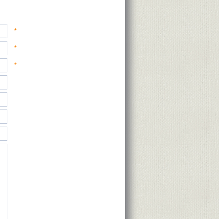
*
*
*