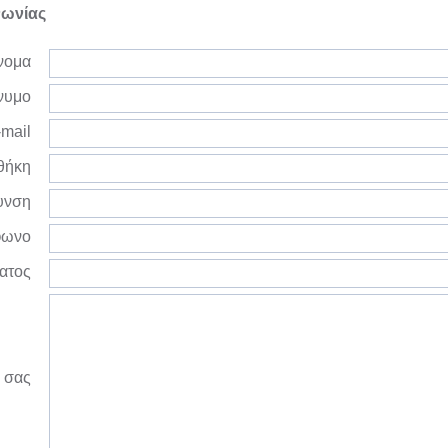
νωνίας
νομα
νυμο
mail
θήκη
υνση
φωνο
ατος
 σας