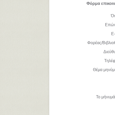
Φόρμα επικοι
Ό
Επώ
E-
Φορέας/Βιβλιο
Διεύθ
Τηλέ
Θέμα μηνύμ
Το μήνυμά