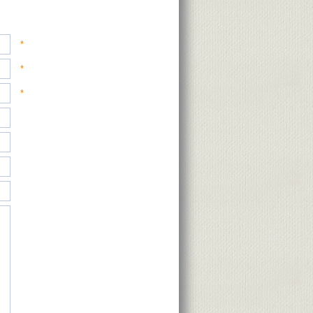
*
*
*