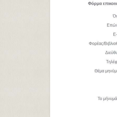
Φόρμα επικοι
Ό
Επώ
E-
Φορέας/Βιβλιο
Διεύθ
Τηλέ
Θέμα μηνύμ
Το μήνυμά