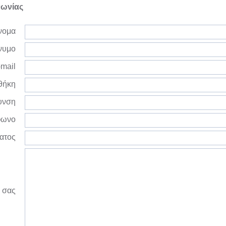
νωνίας
νομα
νυμο
mail
θήκη
υνση
φωνο
ατος
 σας