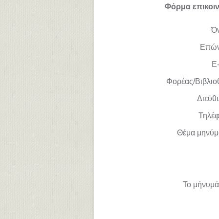
Φόρμα επικοι
Ό
Επώ
E-
Φορέας/Βιβλιο
Διεύθ
Τηλέ
Θέμα μηνύμ
Το μήνυμά