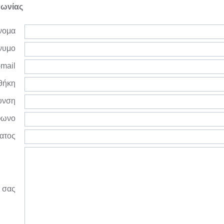
νωνίας
νομα
νυμο
mail
θήκη
υνση
φωνο
ατος
 σας