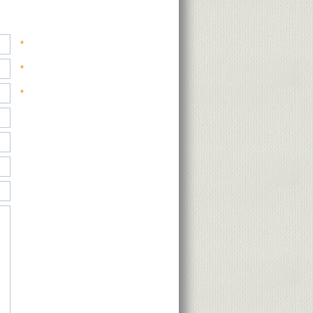
*
*
*