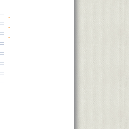
*
*
*