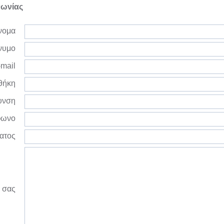
νωνίας
νομα
νυμο
mail
θήκη
υνση
φωνο
ατος
 σας