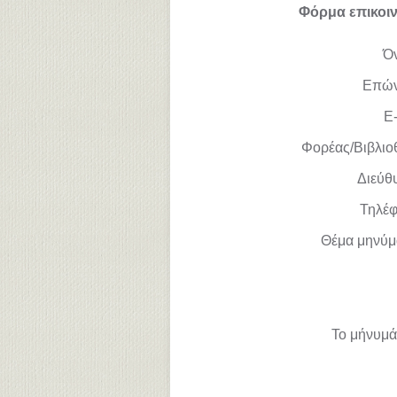
Φόρμα επικοι
Ό
Επώ
E-
Φορέας/Βιβλιο
Διεύθ
Τηλέ
Θέμα μηνύμ
Το μήνυμά