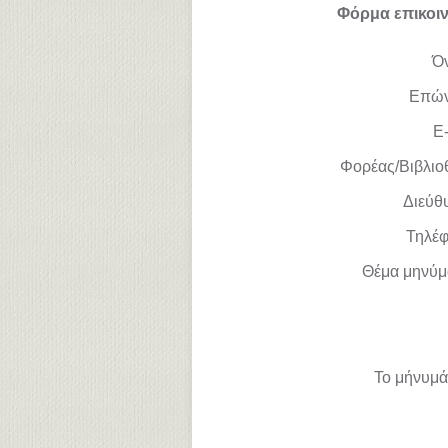
Φόρμα επικοι
Ό
Επώ
E-
Φορέας/Βιβλιο
Διεύθ
Τηλέ
Θέμα μηνύμ
Το μήνυμά