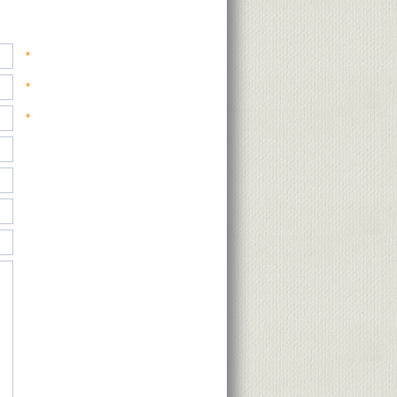
*
*
*