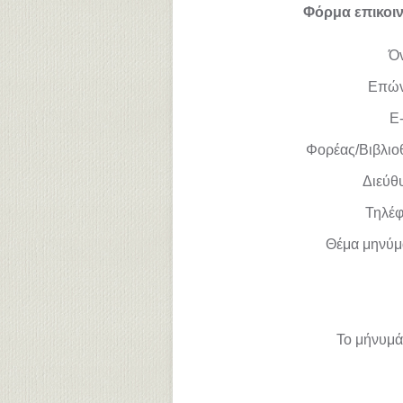
Φόρμα επικοι
Ό
Επώ
E-
Φορέας/Βιβλιο
Διεύθ
Τηλέ
Θέμα μηνύμ
Το μήνυμά