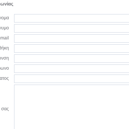
νωνίας
νομα
νυμο
mail
θήκη
υνση
φωνο
ατος
 σας