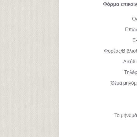
Φόρμα επικοι
Ό
Επώ
E-
Φορέας/Βιβλιο
Διεύθ
Τηλέ
Θέμα μηνύμ
Το μήνυμά