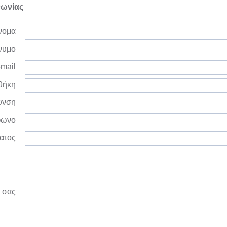
νωνίας
νομα
νυμο
mail
θήκη
υνση
φωνο
ατος
 σας