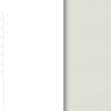
*
*
*