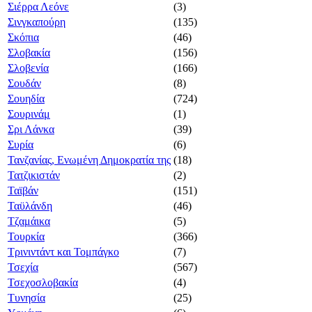
Σιέρρα Λεόνε
(3)
Σινγκαπούρη
(135)
Σκόπια
(46)
Σλοβακία
(156)
Σλοβενία
(166)
Σουδάν
(8)
Σουηδία
(724)
Σουρινάμ
(1)
Σρι Λάνκα
(39)
Συρία
(6)
Τανζανίας, Ενωμένη Δημοκρατία της
(18)
Τατζικιστάν
(2)
Ταϊβάν
(151)
Ταϋλάνδη
(46)
Τζαμάικα
(5)
Τουρκία
(366)
Τρινιντάντ και Τομπάγκο
(7)
Τσεχία
(567)
Τσεχοσλοβακία
(4)
Τυνησία
(25)