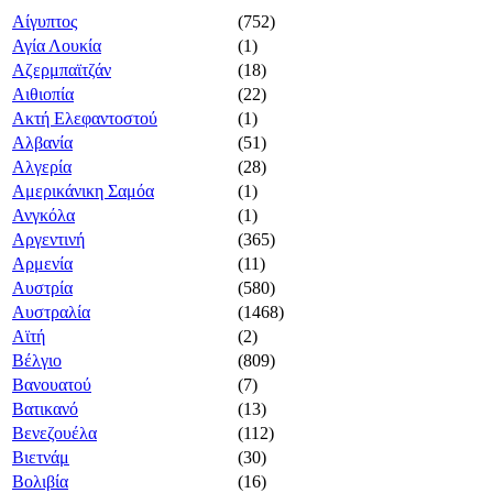
Αίγυπτος
(752)
Αγία Λουκία
(1)
Αζερμπαϊτζάν
(18)
Αιθιοπία
(22)
Ακτή Ελεφαντοστού
(1)
Αλβανία
(51)
Αλγερία
(28)
Αμερικάνικη Σαμόα
(1)
Ανγκόλα
(1)
Αργεντινή
(365)
Αρμενία
(11)
Αυστρία
(580)
Αυστραλία
(1468)
Αϊτή
(2)
Βέλγιο
(809)
Βανουατού
(7)
Βατικανό
(13)
Βενεζουέλα
(112)
Βιετνάμ
(30)
Βολιβία
(16)