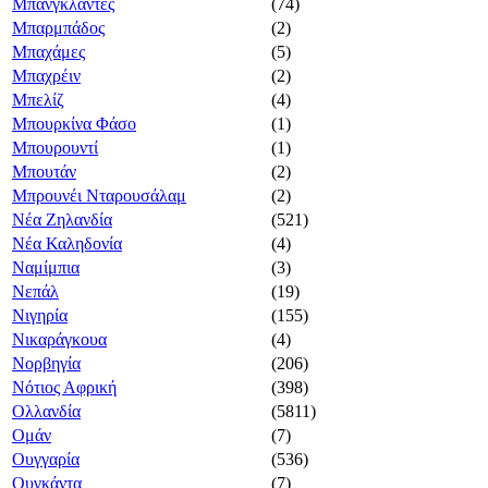
Μπανγκλαντές
(74)
Μπαρμπάδος
(2)
Μπαχάμες
(5)
Μπαχρέιν
(2)
Μπελίζ
(4)
Μπουρκίνα Φάσο
(1)
Μπουρουντί
(1)
Μπουτάν
(2)
Μπρουνέι Νταρουσάλαμ
(2)
Νέα Ζηλανδία
(521)
Νέα Καληδονία
(4)
Ναμίμπια
(3)
Νεπάλ
(19)
Νιγηρία
(155)
Νικαράγκουα
(4)
Νορβηγία
(206)
Νότιος Αφρική
(398)
Ολλανδία
(5811)
Ομάν
(7)
Ουγγαρία
(536)
Ουγκάντα
(7)