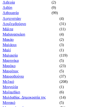
Λιβερία
(2)
Λιβύη
(9)
Λιθουανία
(99)
Λιχτενστάιν
(4)
Λουξεμβούργο
(31)
Μάλτα
(11)
Μαδαγασκάρη
(4)
Μακάο
(2)
Μαλάουι
(3)
Μαλί
(1)
Μαλαισία
(119)
Μαρτινίκα
(5)
Μαρόκο
(23)
Μαυρίτιος
(5)
Μαυροβούνιο
(37)
Μεξικό
(208)
Μογγολία
(1)
Μοζαμβίκη
(6)
Μολδαβίας, Δημοκρατία της
(14)
Μονακό
(5)