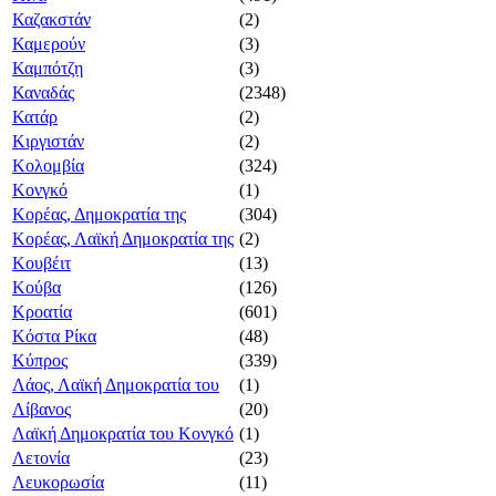
Καζακστάν
(2)
Καμερούν
(3)
Καμπότζη
(3)
Καναδάς
(2348)
Κατάρ
(2)
Κιργιστάν
(2)
Κολομβία
(324)
Κονγκό
(1)
Κορέας, Δημοκρατία της
(304)
Κορέας, Λαϊκή Δημοκρατία της
(2)
Κουβέιτ
(13)
Κούβα
(126)
Κροατία
(601)
Κόστα Ρίκα
(48)
Κύπρος
(339)
Λάος, Λαϊκή Δημοκρατία του
(1)
Λίβανος
(20)
Λαϊκή Δημοκρατία του Κονγκό
(1)
Λετονία
(23)
Λευκορωσία
(11)