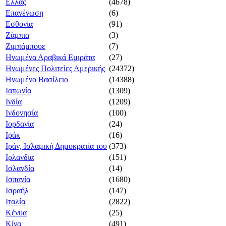
Ελλάς
(4678)
Επανένωση
(6)
Εσθονία
(91)
Ζάμπια
(3)
Ζιμπάμπουε
(7)
Ηνωμένα Αραβικά Εμιράτα
(27)
Ηνωμένες Πολιτείες Αμερικής
(24372)
Ηνωμένο Βασίλειο
(14388)
Ιαπωνία
(1309)
Ινδία
(1209)
Ινδονησία
(100)
Ιορδανία
(24)
Ιράκ
(16)
Ιράν, Ισλαμική Δημοκρατία του
(373)
Ιρλανδία
(151)
Ισλανδία
(14)
Ισπανία
(1680)
Ισραήλ
(147)
Ιταλία
(2822)
Κένυα
(25)
Κίνα
(491)