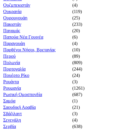
Ουζμπεκιστάν
(4)
Ουκρανία
(119)
Ουρουγουάη
(25)
Πακιστάν
(233)
Παναμάς
(20)
Παπούα Νέα Γουινέα
(6)
Παραγουάη
(4)
Παρθένοι Νήσοι, Βρετανίας
(10)
Περού
(89)
Πολωνία
(809)
Πορτογαλία
(244)
Πουέρτο Ρίκο
(24)
Ρουάντα
(3)
Ρουμανία
(1261)
Ρωσική Ομοσπονδία
(687)
Σαμόα
(1)
Σαουδική Αραβία
(21)
Σβάζιλαντ
(3)
Σενεγάλη
(4)
Σερβία
(638)