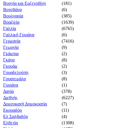
Βοσνία και Ερζεγοβίνη
(181)
Βοτσβάνα
(6)
Βουλγαρία
(385)
Βραζιλία
(1639)
Γαλλία
(6765)
Γαλλική Γουιάνα
(6)
Γερμανία
(7416)
Γεωργία
(9)
Γκάμπια
(2)
Γκάνα
(8)
Γκουάμ
(2)
Γουαδελούπη
(3)
Γουατεμάλα
(8)
Γουιάνα
(1)
Δανία
(378)
Διεθνής
(6227)
Δομινικανή Δημοκρατία
(7)
Εκουαδόρ
(11)
Ελ Σαλβαδόρ
(4)
Ελβετία
(1308)