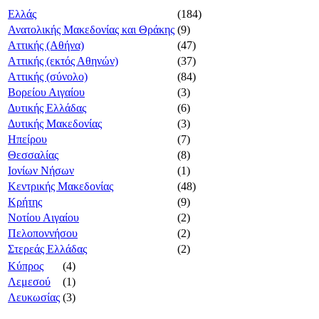
Ελλάς
(184)
Ανατολικής Μακεδονίας και Θράκης
(9)
Αττικής (Αθήνα)
(47)
Αττικής (εκτός Αθηνών)
(37)
Αττικής (σύνολο)
(84)
Βορείου Αιγαίου
(3)
Δυτικής Ελλάδας
(6)
Δυτικής Μακεδονίας
(3)
Ηπείρου
(7)
Θεσσαλίας
(8)
Ιονίων Νήσων
(1)
Κεντρικής Μακεδονίας
(48)
Κρήτης
(9)
Νοτίου Αιγαίου
(2)
Πελοποννήσου
(2)
Στερεάς Ελλάδας
(2)
Κύπρος
(4)
Λεμεσού
(1)
Λευκωσίας
(3)