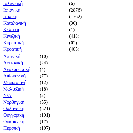
Ισλανδική
(6)
Ισπανική
(2876)
Ιταλική
(1762)
Καταλανική
(36)
Κελτική
(1)
Κινεζική
(418)
Κορεατική
(65)
Κροατική
(485)
Λατινική
(10)
Λεττονική
(24)
Λευκορωσική
(4)
Λιθουανική
(77)
Μαλαισιανή
(12)
Μαλτεζική
(18)
Ν/Α
(2)
Νορβηγική
(55)
Ολλανδική
(521)
Ουγγαρική
(191)
Ουκρανική
(17)
Περσική
(107)