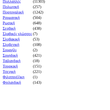
Πολλαπλές
(11303)
Πολωνική
(257)
Πορτογαλική
(1242)
Ρουμανική
(504)
Ρωσική
(648)
Σερβική
(438)
Σλαβικές γλώσσες
(7)
Σλοβακική
(53)
Σλοβενική
(108)
Σουαχίλι
(2)
Σουηδική
(421)
Ταϊλανδική
(18)
Τουρκική
(151)
Τσεχική
(221)
Φιλιππινέζικη
(1)
Φινλανδική
(143)