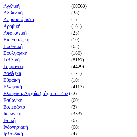
Αγγλική
(60563)
Αλβανική
(38)
Απροσδιόριστη
(1)
Αραβική
(161)
Αφρικανική
(23)
Βιετναμέζικη
(10)
Βοσνιακή
(68)
Βουλγαρική
(160)
Γαλλική
(8167)
Γερμανική
(4429)
Δανέζικη
(171)
Εβραϊκή
(10)
Ελληνική
(4117)
Ελληνική, Αρχαία (μέχρι το 1453)
(2)
Εσθονική
(60)
Εσπεράντο
(3)
Ιαπωνική
(333)
Ινδική
(6)
Ινδονησιακή
(60)
Ιρλανδική
(4)