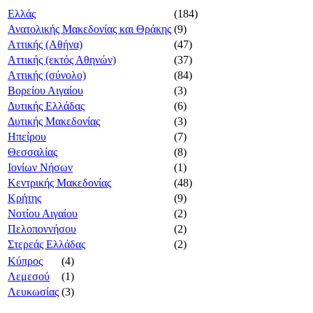
Ελλάς
(184)
Ανατολικής Μακεδονίας και Θράκης
(9)
Αττικής (Αθήνα)
(47)
Αττικής (εκτός Αθηνών)
(37)
Αττικής (σύνολο)
(84)
Βορείου Αιγαίου
(3)
Δυτικής Ελλάδας
(6)
Δυτικής Μακεδονίας
(3)
Ηπείρου
(7)
Θεσσαλίας
(8)
Ιονίων Νήσων
(1)
Κεντρικής Μακεδονίας
(48)
Κρήτης
(9)
Νοτίου Αιγαίου
(2)
Πελοποννήσου
(2)
Στερεάς Ελλάδας
(2)
Κύπρος
(4)
Λεμεσού
(1)
Λευκωσίας
(3)