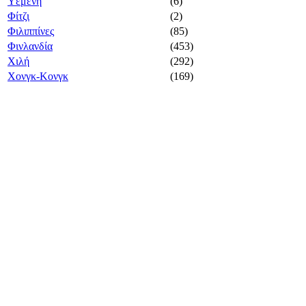
Υεμένη
(6)
Φίτζι
(2)
Φιλιππίνες
(85)
Φινλανδία
(453)
Χιλή
(292)
Χονγκ-Κονγκ
(169)