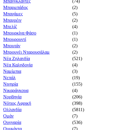
Μπανγκλαντές
(74)
Μπαρμπάδος
(2)
Μπαχάμες
(5)
Μπαχρέιν
(2)
Μπελίζ
(4)
Μπουρκίνα Φάσο
(1)
Μπουρουντί
(1)
Μπουτάν
(2)
Μπρουνέι Νταρουσάλαμ
(2)
Νέα Ζηλανδία
(521)
Νέα Καληδονία
(4)
Ναμίμπια
(3)
Νεπάλ
(19)
Νιγηρία
(155)
Νικαράγκουα
(4)
Νορβηγία
(206)
Νότιος Αφρική
(398)
Ολλανδία
(5811)
Ομάν
(7)
Ουγγαρία
(536)
Ουγκάντα
(7)