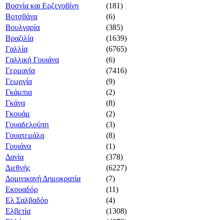
Βοσνία και Ερζεγοβίνη
(181)
Βοτσβάνα
(6)
Βουλγαρία
(385)
Βραζιλία
(1639)
Γαλλία
(6765)
Γαλλική Γουιάνα
(6)
Γερμανία
(7416)
Γεωργία
(9)
Γκάμπια
(2)
Γκάνα
(8)
Γκουάμ
(2)
Γουαδελούπη
(3)
Γουατεμάλα
(8)
Γουιάνα
(1)
Δανία
(378)
Διεθνής
(6227)
Δομινικανή Δημοκρατία
(7)
Εκουαδόρ
(11)
Ελ Σαλβαδόρ
(4)
Ελβετία
(1308)