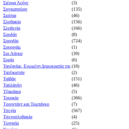
Σιέρρα Λεόνε
(3)
Σινγκαπούρη
(135)
Σκόπια
(46)
Σλοβακία
(156)
Σλοβενία
(166)
Σουδάν
(8)
Σουηδία
(724)
Σουρινάμ
(1)
Σρι Λάνκα
(39)
Συρία
(6)
Τανζανίας, Ενωμένη Δημοκρατία της
(18)
Τατζικιστάν
(2)
Ταϊβάν
(151)
Ταϋλάνδη
(46)
Τζαμάικα
(5)
Τουρκία
(366)
Τρινιντάντ και Τομπάγκο
(7)
Τσεχία
(567)
Τσεχοσλοβακία
(4)
Τυνησία
(25)