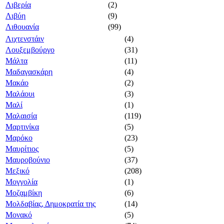
Λιβερία
(2)
Λιβύη
(9)
Λιθουανία
(99)
Λιχτενστάιν
(4)
Λουξεμβούργο
(31)
Μάλτα
(11)
Μαδαγασκάρη
(4)
Μακάο
(2)
Μαλάουι
(3)
Μαλί
(1)
Μαλαισία
(119)
Μαρτινίκα
(5)
Μαρόκο
(23)
Μαυρίτιος
(5)
Μαυροβούνιο
(37)
Μεξικό
(208)
Μογγολία
(1)
Μοζαμβίκη
(6)
Μολδαβίας, Δημοκρατία της
(14)
Μονακό
(5)