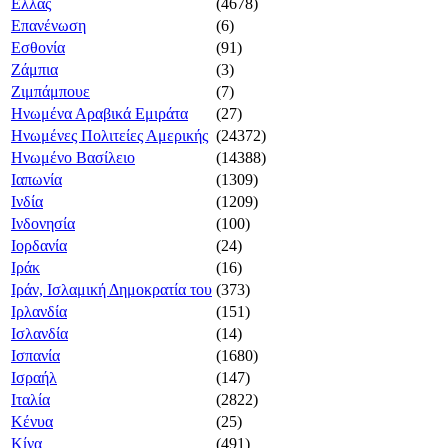
Ελλάς
(4678)
Επανένωση
(6)
Εσθονία
(91)
Ζάμπια
(3)
Ζιμπάμπουε
(7)
Ηνωμένα Αραβικά Εμιράτα
(27)
Ηνωμένες Πολιτείες Αμερικής
(24372)
Ηνωμένο Βασίλειο
(14388)
Ιαπωνία
(1309)
Ινδία
(1209)
Ινδονησία
(100)
Ιορδανία
(24)
Ιράκ
(16)
Ιράν, Ισλαμική Δημοκρατία του
(373)
Ιρλανδία
(151)
Ισλανδία
(14)
Ισπανία
(1680)
Ισραήλ
(147)
Ιταλία
(2822)
Κένυα
(25)
Κίνα
(491)