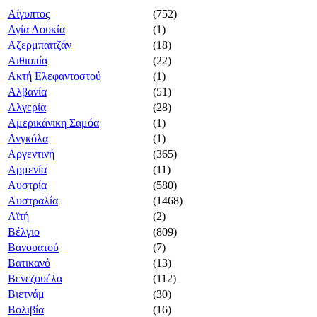
Αίγυπτος
(752)
Αγία Λουκία
(1)
Αζερμπαϊτζάν
(18)
Αιθιοπία
(22)
Ακτή Ελεφαντοστού
(1)
Αλβανία
(51)
Αλγερία
(28)
Αμερικάνικη Σαμόα
(1)
Ανγκόλα
(1)
Αργεντινή
(365)
Αρμενία
(11)
Αυστρία
(580)
Αυστραλία
(1468)
Αϊτή
(2)
Βέλγιο
(809)
Βανουατού
(7)
Βατικανό
(13)
Βενεζουέλα
(112)
Βιετνάμ
(30)
Βολιβία
(16)