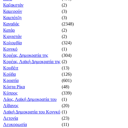
Καζακστάν
(2)
Καμερούν
(3)
Καμπότζη
(3)
Καναδάς
(2348)
Κατάρ
(2)
Κιργιστάν
(2)
Κολομβία
(324)
Κονγκό
(1)
Κορέας, Δημοκρατία της
(304)
Κορέας, Λαϊκή Δημοκρατία της
(2)
Κουβέιτ
(13)
Κούβα
(126)
Κροατία
(601)
Κόστα Ρίκα
(48)
Κύπρος
(339)
Λάος, Λαϊκή Δημοκρατία του
(1)
Λίβανος
(20)
Λαϊκή Δημοκρατία του Κονγκό
(1)
Λετονία
(23)
Λευκορωσία
(11)