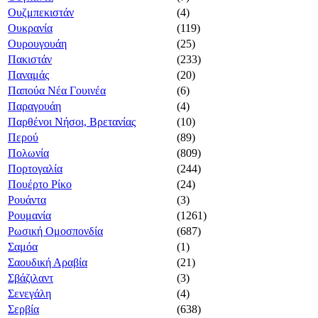
Ουζμπεκιστάν
(4)
Ουκρανία
(119)
Ουρουγουάη
(25)
Πακιστάν
(233)
Παναμάς
(20)
Παπούα Νέα Γουινέα
(6)
Παραγουάη
(4)
Παρθένοι Νήσοι, Βρετανίας
(10)
Περού
(89)
Πολωνία
(809)
Πορτογαλία
(244)
Πουέρτο Ρίκο
(24)
Ρουάντα
(3)
Ρουμανία
(1261)
Ρωσική Ομοσπονδία
(687)
Σαμόα
(1)
Σαουδική Αραβία
(21)
Σβάζιλαντ
(3)
Σενεγάλη
(4)
Σερβία
(638)