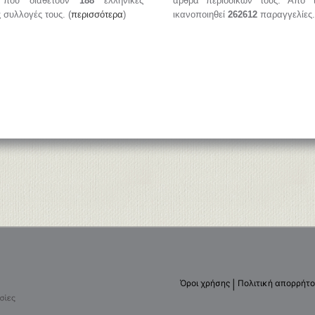
, που διαθέτουν
188
ελληνικές
άρθρα περιοδικών τους. Από 
ς συλλογές τους. (
περισσότερα
)
ικανοποιηθεί
262612
παραγγελίες.