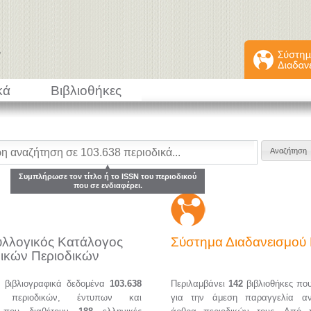
κά
Βιβλιοθήκες
Συμπλήρωσε τον τίτλο ή το ISSN του περιοδικού
που σε ενδιαφέρει.
υλλογικός Κατάλογος
Σύστημα Διαδανεισμο
ικών Περιοδικών
α βιβλιογραφικά δεδομένα
103.638
Περιλαμβάνει
142
βιβλιοθήκες πο
ών περιοδικών, έντυπων και
για την άμεση παραγγελία α