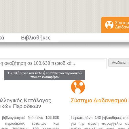
κά
Βιβλιοθήκες
Συμπλήρωσε τον τίτλο ή το ISSN του περιοδικού
που σε ενδιαφέρει.
υλλογικός Κατάλογος
Σύστημα Διαδανεισμο
ικών Περιοδικών
α βιβλιογραφικά δεδομένα
103.638
Περιλαμβάνει
142
βιβλιοθήκες πο
ών περιοδικών, έντυπων και
για την άμεση παραγγελία α