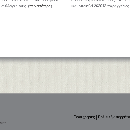
, που διαθέτουν
188
ελληνικές
άρθρα περιοδικών τους. Από 
ς συλλογές τους. (
περισσότερα
)
ικανοποιηθεί
262612
παραγγελίες.