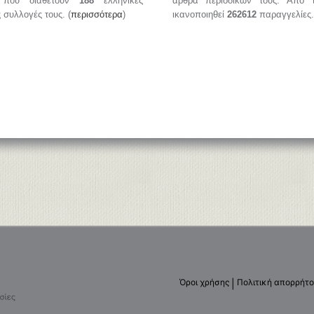
, που διαθέτουν
188
ελληνικές
άρθρα περιοδικών τους. Από 
ς συλλογές τους. (
περισσότερα
)
ικανοποιηθεί
262612
παραγγελίες.