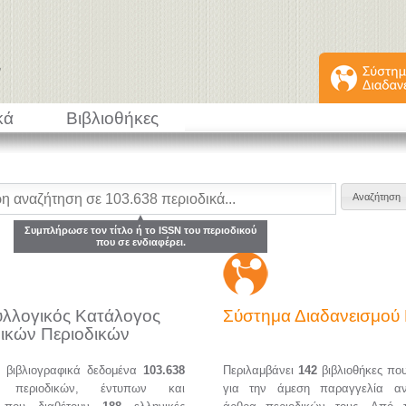
κά
Βιβλιοθήκες
Συμπλήρωσε τον τίτλο ή το ISSN του περιοδικού
που σε ενδιαφέρει.
υλλογικός Κατάλογος
Σύστημα Διαδανεισμο
ικών Περιοδικών
α βιβλιογραφικά δεδομένα
103.638
Περιλαμβάνει
142
βιβλιοθήκες πο
ών περιοδικών, έντυπων και
για την άμεση παραγγελία α