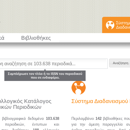
κά
Βιβλιοθήκες
Συμπλήρωσε τον τίτλο ή το ISSN του περιοδικού
που σε ενδιαφέρει.
υλλογικός Κατάλογος
Σύστημα Διαδανεισμο
ικών Περιοδικών
α βιβλιογραφικά δεδομένα
103.638
Περιλαμβάνει
142
βιβλιοθήκες πο
ών περιοδικών, έντυπων και
για την άμεση παραγγελία α