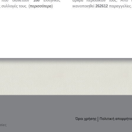
, που διαθέτουν
188
ελληνικές
άρθρα περιοδικών τους. Από 
ς συλλογές τους. (
περισσότερα
)
ικανοποιηθεί
262612
παραγγελίες.