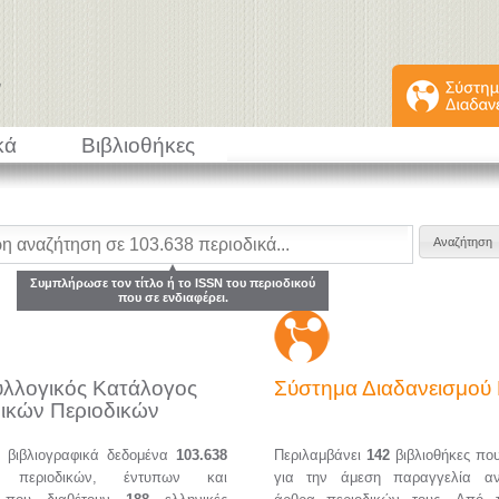
κά
Βιβλιοθήκες
Συμπλήρωσε τον τίτλο ή το ISSN του περιοδικού
που σε ενδιαφέρει.
υλλογικός Κατάλογος
Σύστημα Διαδανεισμο
ικών Περιοδικών
α βιβλιογραφικά δεδομένα
103.638
Περιλαμβάνει
142
βιβλιοθήκες πο
ών περιοδικών, έντυπων και
για την άμεση παραγγελία α