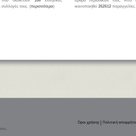
, που διαθέτουν
188
ελληνικές
άρθρα περιοδικών τους. Από 
ς συλλογές τους. (
περισσότερα
)
ικανοποιηθεί
262612
παραγγελίες.