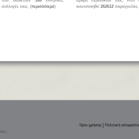
, που διαθέτουν
188
ελληνικές
άρθρα περιοδικών τους. Από 
ς συλλογές τους. (
περισσότερα
)
ικανοποιηθεί
262612
παραγγελίες.