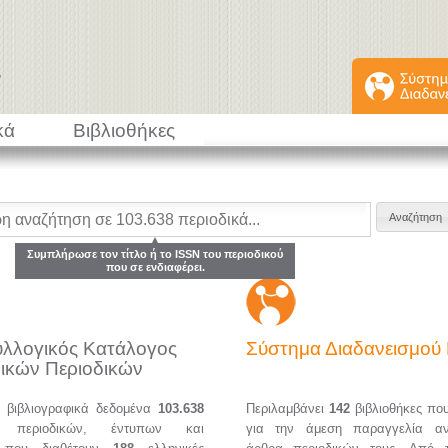
κά
Βιβλιοθήκες
Συμπλήρωσε τον τίτλο ή το ISSN του περιοδικού
που σε ενδιαφέρει.
υλλογικός Κατάλογος
Σύστημα Διαδανεισμο
ικών Περιοδικών
α βιβλιογραφικά δεδομένα
103.638
Περιλαμβάνει
142
βιβλιοθήκες πο
ών περιοδικών, έντυπων και
για την άμεση παραγγελία α