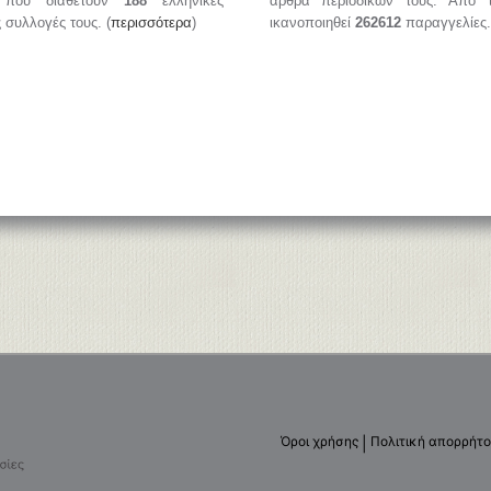
, που διαθέτουν
188
ελληνικές
άρθρα περιοδικών τους. Από 
ς συλλογές τους. (
περισσότερα
)
ικανοποιηθεί
262612
παραγγελίες.