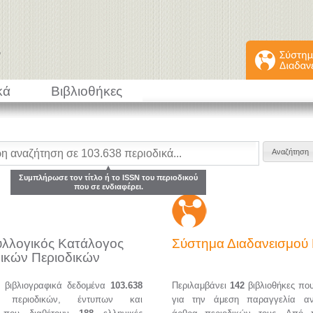
κά
Βιβλιοθήκες
Συμπλήρωσε τον τίτλο ή το ISSN του περιοδικού
που σε ενδιαφέρει.
υλλογικός Κατάλογος
Σύστημα Διαδανεισμο
ικών Περιοδικών
α βιβλιογραφικά δεδομένα
103.638
Περιλαμβάνει
142
βιβλιοθήκες πο
ών περιοδικών, έντυπων και
για την άμεση παραγγελία α