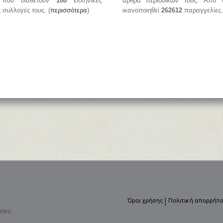
, που διαθέτουν
188
ελληνικές
άρθρα περιοδικών τους. Από 
ς συλλογές τους. (
περισσότερα
)
ικανοποιηθεί
262612
παραγγελίες.