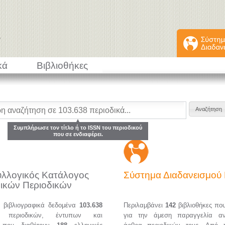
κά
Βιβλιοθήκες
Συμπλήρωσε τον τίτλο ή το ISSN του περιοδικού
που σε ενδιαφέρει.
υλλογικός Κατάλογος
Σύστημα Διαδανεισμο
ικών Περιοδικών
α βιβλιογραφικά δεδομένα
103.638
Περιλαμβάνει
142
βιβλιοθήκες πο
ών περιοδικών, έντυπων και
για την άμεση παραγγελία α