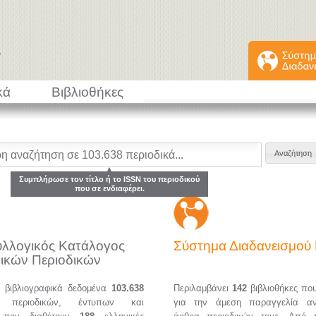
κά
Βιβλιοθήκες
Συμπλήρωσε τον τίτλο ή το ISSN του περιοδικού
που σε ενδιαφέρει.
υλλογικός Κατάλογος
Σύστημα Διαδανεισμο
ικών Περιοδικών
α βιβλιογραφικά δεδομένα
103.638
Περιλαμβάνει
142
βιβλιοθήκες πο
ών περιοδικών, έντυπων και
για την άμεση παραγγελία α