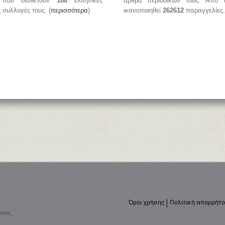
, που διαθέτουν
188
ελληνικές
άρθρα περιοδικών τους. Από 
ς συλλογές τους. (
περισσότερα
)
ικανοποιηθεί
262612
παραγγελίες.