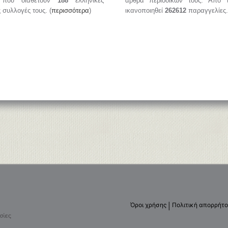
, που διαθέτουν
188
ελληνικές
άρθρα περιοδικών τους. Από 
ς συλλογές τους. (
περισσότερα
)
ικανοποιηθεί
262612
παραγγελίες.