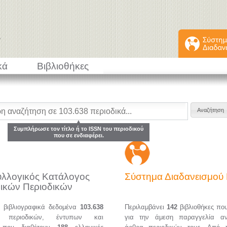
κά
Βιβλιοθήκες
Συμπλήρωσε τον τίτλο ή το ISSN του περιοδικού
που σε ενδιαφέρει.
υλλογικός Κατάλογος
Σύστημα Διαδανεισμο
ικών Περιοδικών
α βιβλιογραφικά δεδομένα
103.638
Περιλαμβάνει
142
βιβλιοθήκες πο
ών περιοδικών, έντυπων και
για την άμεση παραγγελία α