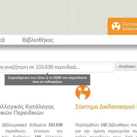
κά
Βιβλιοθήκες
Συμπλήρωσε τον τίτλο ή το ISSN του περιοδικού
που σε ενδιαφέρει.
υλλογικός Κατάλογος
Σύστημα Διαδανεισμο
ικών Περιοδικών
α βιβλιογραφικά δεδομένα
103.638
Περιλαμβάνει
142
βιβλιοθήκες πο
ών περιοδικών, έντυπων και
για την άμεση παραγγελία α