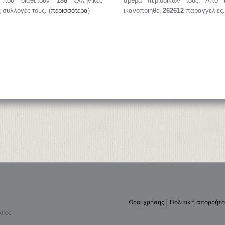
, που διαθέτουν
188
ελληνικές
άρθρα περιοδικών τους. Από 
ς συλλογές τους. (
περισσότερα
)
ικανοποιηθεί
262612
παραγγελίες.