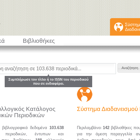
κά
Βιβλιοθήκες
Συμπλήρωσε τον τίτλο ή το ISSN του περιοδικού
που σε ενδιαφέρει.
υλλογικός Κατάλογος
Σύστημα Διαδανεισμο
ικών Περιοδικών
α βιβλιογραφικά δεδομένα
103.638
Περιλαμβάνει
142
βιβλιοθήκες πο
ών περιοδικών, έντυπων και
για την άμεση παραγγελία α