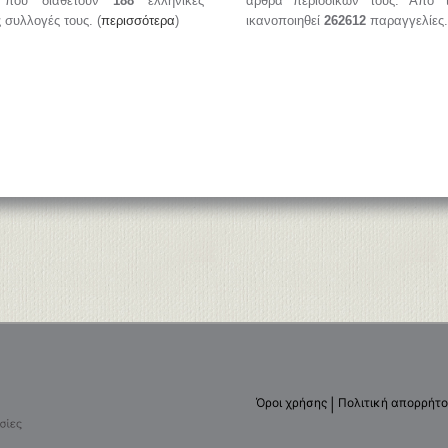
, που διαθέτουν
188
ελληνικές
άρθρα περιοδικών τους. Από 
ς συλλογές τους. (
περισσότερα
)
ικανοποιηθεί
262612
παραγγελίες.