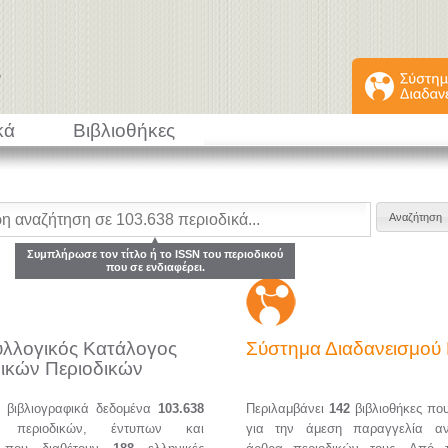
κά
Βιβλιοθήκες
Συμπλήρωσε τον τίτλο ή το ISSN του περιοδικού
που σε ενδιαφέρει.
υλλογικός Κατάλογος
Σύστημα Διαδανεισμο
ικών Περιοδικών
α βιβλιογραφικά δεδομένα
103.638
Περιλαμβάνει
142
βιβλιοθήκες πο
ών περιοδικών, έντυπων και
για την άμεση παραγγελία α