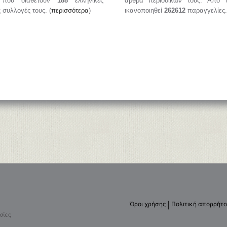
, που διαθέτουν
188
ελληνικές
άρθρα περιοδικών τους. Από 
ς συλλογές τους. (
περισσότερα
)
ικανοποιηθεί
262612
παραγγελίες.