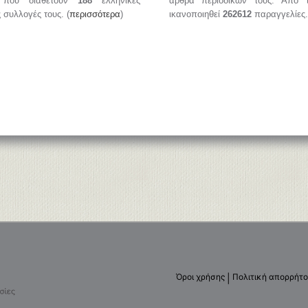
, που διαθέτουν
188
ελληνικές
άρθρα περιοδικών τους. Από 
ς συλλογές τους. (
περισσότερα
)
ικανοποιηθεί
262612
παραγγελίες.