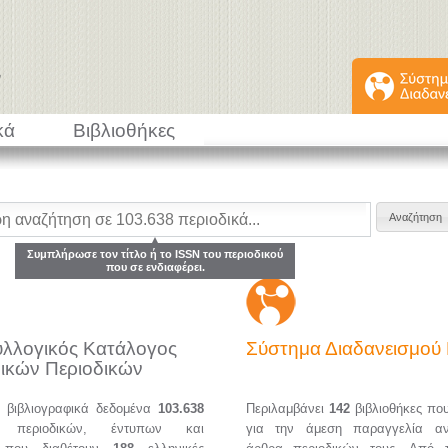
κά
Βιβλιοθήκες
Συμπλήρωσε τον τίτλο ή το ISSN του περιοδικού
που σε ενδιαφέρει.
υλλογικός Κατάλογος
Σύστημα Διαδανεισμο
ικών Περιοδικών
α βιβλιογραφικά δεδομένα
103.638
Περιλαμβάνει
142
βιβλιοθήκες πο
ών περιοδικών, έντυπων και
για την άμεση παραγγελία α